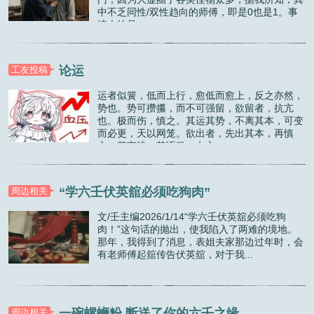
中不乏同性/双性趋向的师傅，即是0也是1。事
情大约是...
论运
工友投稿
运者似簧，低而上行，愈低而愈上，反之亦然，
势也。势可攒攥，而不可强留，欲留者，抗亢
也。极而伤，慎之。其运其势，不离其本，可变
而必更，天以网笼。欲出者，先出其本，再慎
之。其言浅，其语微，友之...
“学六壬伏英舘必须吃狗肉”
周边相关
文/壬主编2026/1/14“学六壬伏英舘必须吃狗
肉！”这句话的抛出，使我陷入了两难的境地。
那年，我得到了消息，表姐夫家那边过年时，会
有老师傅起舘传告伏英舘，对于我...
一碗螺蛳粉 断送了你的六壬之缘
周边相关