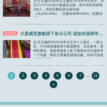
文/壬主编2025/9/22主编从1974年学法至今，学
过不少于151条大显威灵法脉，其中拜民间师傅
109人，得到完整传承法脉59条
（151/59=39%），完整传承率约39%（完整传
承之...
大显威灵旗集团下各分公司 该如何选择学习？（一）
周边相关
文/壬主编2025/9/18本文仅为个人观点，一家之
言，不代表权威推荐与客观事实，仅供参考，请
理性看待。我发现很多人私下最喜欢问主编哥哥
一个问题：我对大显威灵很感兴趣，但却不知道
应该选择哪...
1
2
3
4
5
6
7
...
11
»