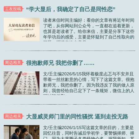
“学大显后，我确定了自己是同性恋”
工友投稿
读者来信时间主编好：看你的文章有将近年时间
了吧，从你网站到公众号，一直都在追着更新，
也算是老读者了。给你来信，主要是分享下这些
年学功后的感受，主要是怀疑到了自己性取向的
问题，还请您给出意见...
很抱歉师兄 我把你删了……
周边相关
文/壬主编2026/5/15我怀着极度忐忑与不安并且
带着一丝丝歉意的心情，写下了这篇文章。很抱
歉师兄，我把你删了。因为我违反了我的做人原
则，我曾经给自己定下了一条规矩，微信上的人
可以随便删...
大显威灵师门里的同性骚扰 逼到走投无路
周边相关
文/壬主编2026/1/15写这篇文章的目的，主要是
回忆往昔，同时告诫后学初学，要警惕择师、择
门，因为大显圈子各类怪物众多，据我所知，其