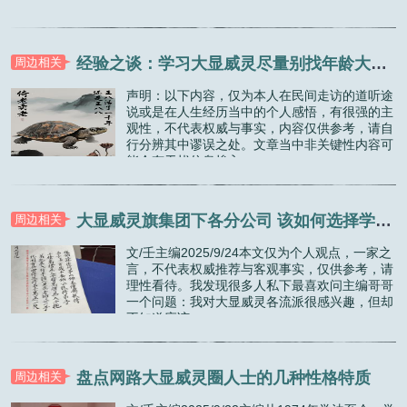
能会有干扰信息掺入，...
经验之谈：学习大显威灵尽量别找年龄大的师傅
周边相关
声明：以下内容，仅为本人在民间走访的道听途
说或是在人生经历当中的个人感悟，有很强的主
观性，不代表权威与事实，内容仅供参考，请自
行分辨其中谬误之处。文章当中非关键性内容可
能会有干扰信息掺入，...
大显威灵旗集团下各分公司 该如何选择学习？（二）
周边相关
文/壬主编2025/9/24本文仅为个人观点，一家之
言，不代表权威推荐与客观事实，仅供参考，请
理性看待。我发现很多人私下最喜欢问主编哥哥
一个问题：我对大显威灵各流派很感兴趣，但却
不知道应该...
盘点网路大显威灵圈人士的几种性格特质
周边相关