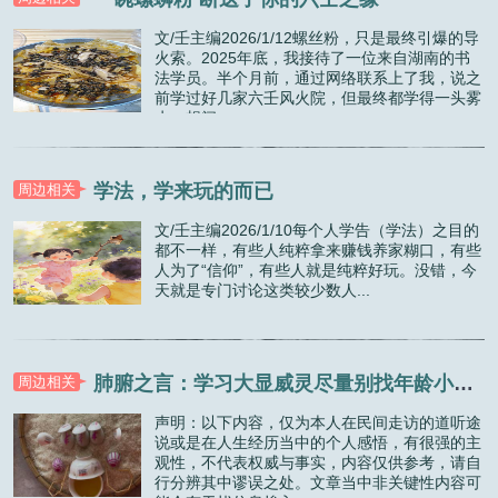
文/壬主编2026/1/12螺丝粉，只是最终引爆的导
火索。2025年底，我接待了一位来自湖南的书
法学员。半个月前，通过网络联系上了我，说之
前学过好几家六壬风火院，但最终都学得一头雾
水，想问...
学法，学来玩的而已
周边相关
文/壬主编2026/1/10每个人学告（学法）之目的
都不一样，有些人纯粹拿来赚钱养家糊口，有些
人为了“信仰”，有些人就是纯粹好玩。没错，今
天就是专门讨论这类较少数人...
肺腑之言：学习大显威灵尽量别找年龄小的师傅
周边相关
声明：以下内容，仅为本人在民间走访的道听途
说或是在人生经历当中的个人感悟，有很强的主
观性，不代表权威与事实，内容仅供参考，请自
行分辨其中谬误之处。文章当中非关键性内容可