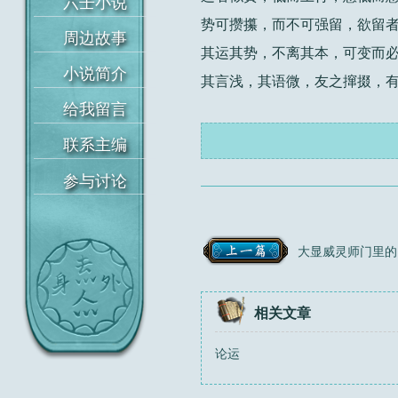
势可攒攥，而不可强留，欲留
其运其势，不离其本，可变而
其言浅，其语微，友之撺掇，
首页
六壬小说
周边故事
小说简介
给我留言
联系主编
相关文章
参与讨论
论运