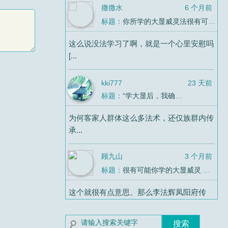
撒撒水
6 个月前
标题：
你所学的大显威灵法很有可能连“法教”都算不上
这么说没法学习了啊，就是一个心里安慰吗
[...
kki777
23 天前
标题：
“学大显后，我确定了自己是同性恋”
为何客家人群体这么多法术，还仅族群内传
承...
顾九山
3 个月前
标题：
很有可能你学的大显威灵 最终学了个寂寞
这个就很有点意思。那么李法辉凤阳府传
法，...