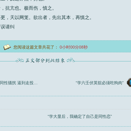
者，抗亢也。极而伤，慎之。
必更，天以网笼。欲出者，先出其本，再慎之。
有误请纠
您阅读这篇文章共花了：
0小时00分09秒
大显威灵师门里的同性骚扰 逼到走投无路
“学六壬伏英舘必须吃狗肉”
“学大显后，我确定了自己是同性恋”