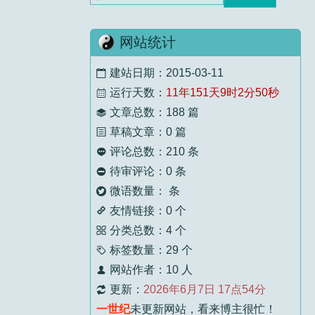
顾九山
5 个月前
标题：
一碗螺蛳粉 断送了你的六壬之缘
网站统计
壬师父还是太委婉慈悲了！下次去湛江拜见
师...
建站日期：2015-03-11

运行天数：
11年151天9时2分51秒

顾九山
5 个月前
文章总数：188 篇

标题：
浅谈六壬法的几种过教方式
草稿文章：0 篇

评论总数：210 条

老师，晚辈顺走，您慈悲。
待审评论：0 条

微语数量： 条

顾九山
5 个月前
友情链接：0 个
标题：
跟我学习书法需要什么条件？

分类总数：4 个

经常看老先生文章，老先生智慧通透，晚辈
标签数量：29 个

受...
网站作者：10 人

更新：
2026年6月7日 17点54分

壬主编
5 个月前
一世纪
未更新网站，看来博主很忙！
标题：
过教的意义