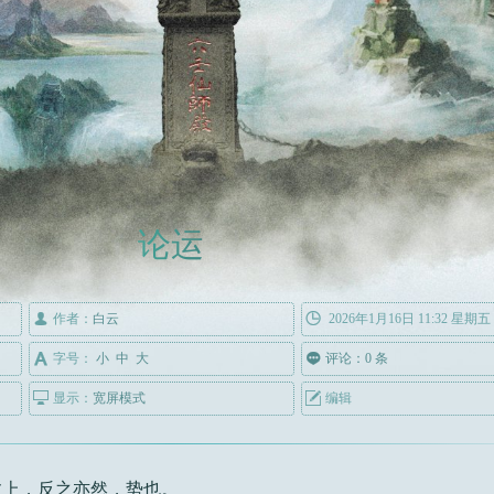
论运

作者：
白云

2026年1月16日 11:32 星期五

字号：
小
中
大

评论：0 条

显示：
宽屏模式

编辑
愈上，反之亦然，势也。