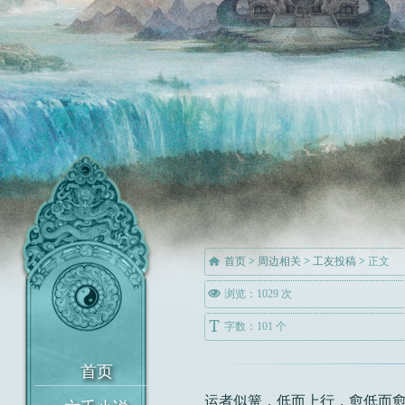

首页
>
周边相关
>
工友投稿
>
正文

浏览：1029 次

字数：101 个
运者似簧，低而上行，愈低而