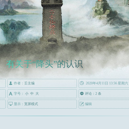
有关于“降头”的认识

作者：
壬主编

2020年4月11日 13:56 星期六

字号：
小
中
大

评论：2 条

显示：
宽屏模式

编辑