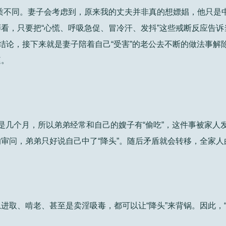
质不同。妻子会考虑到，原来我的丈夫并非真的想嫖娼，他只是
看，只要把“心慌、呼吸急促、冒冷汗、发抖”这些戒断反应告诉
的结论，接下来就是妻子陪着自己“受害”的老公去不断的做法事解
庭。
是几个月，所以弟弟经常和自己的嫂子有“偷吃”，这件事被家人
审问，弟弟只好说自己中了“降头”。随后矛盾就会转移，全家人
进取、啃老、甚至是卖淫吸毒，都可以让“降头”来背锅。因此，“
。