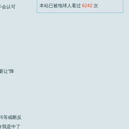
本站已被地球人看过
6242
次
不会认可
如果你本来就会用，应该可以用。但能用不
代...
阿楠
6 个月前
标题：
有工友在吗？
回复 壬主编：想问问是不是要经常化宝
（烧东西...
要让“降
壬主编
6 个月前
标题：
本末
君论本末，析理透彻，由相生相化而至本初
无...
抖等戒断反
撒撒水
6 个月前
标题：
六壬伏英舘黄卓正一脉内容简介
许我是中了