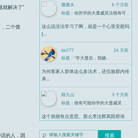
撒撒水
6 个月前
题就解决了”
标题：
你所学的大显威灵法很有可能连“法教”都算不上
这么说没法学习了啊，就是一个心里安慰吗
面，二个馍
[...
kki777
24 天前
标题：
“学大显后，我确定了自己是同性恋”
为何客家人群体这么多法术，还仅族群内传
承...
顾九山
3 个月前
标题：
很有可能你学的大显威灵 最终学了个寂寞
这个就很有点意思。那么李法辉凤阳府传
法，...
些话的人，因