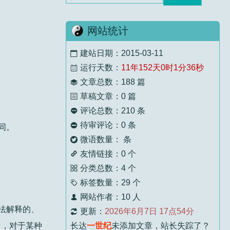
顾九山
5 个月前
。
标题：
一碗螺蛳粉 断送了你的六壬之缘
网站统计
壬师父还是太委婉慈悲了！下次去湛江拜见
师...
建站日期：2015-03-11

运行天数：
11年152天0时1分37秒

顾九山
5 个月前
文章总数：188 篇

标题：
浅谈六壬法的几种过教方式
草稿文章：0 篇

评论总数：210 条

老师，晚辈顺走，您慈悲。
待审评论：0 条

同。
微语数量： 条

顾九山
5 个月前
友情链接：0 个
标题：
跟我学习书法需要什么条件？

分类总数：4 个

经常看老先生文章，老先生智慧通透，晚辈
标签数量：29 个

受...
网站作者：10 人

法解释的、
更新：
2026年6月7日 17点54分

壬主编
5 个月前
中，对于某种
长达
一世纪
未添加文章，站长失踪了？
标题：
过教的意义