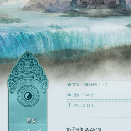

首页
>
周边相关
>
正文

浏览：7840 次

字数：2413 个
文/壬法修 2020/4/8