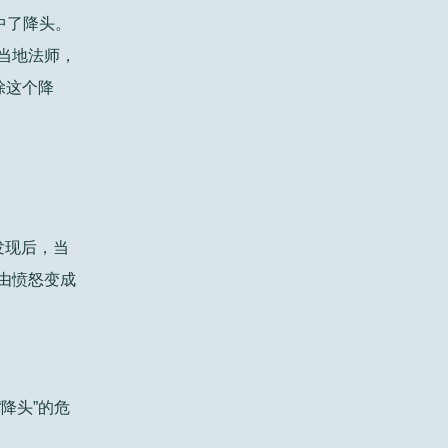
中了降头。
特别棒
当地法师，
除这个降
发现后，当
由愤怒变成
降头”的危