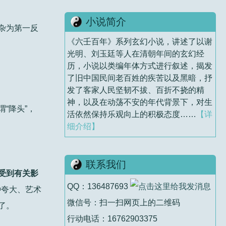
小说简介
杂为第一反
《六壬百年》系列玄幻小说，讲述了以谢
光明、刘玉廷等人在清朝年间的玄幻经
历，小说以类编年体方式进行叙述，揭发
了旧中国民间老百姓的疾苦以及黑暗，抒
发了客家人民坚韧不拔、百折不挠的精
神，以及在动荡不安的年代背景下，对生
“降头”，
活依然保持乐观向上的积极态度……
【详
细介绍】
联系我们
受到有关影
QQ：136487693
种夸大、艺术
微信号：扫一扫网页上的二维码
了。
行动电话：16762903375