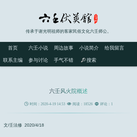
传承于谢光明祖师的客家民俗文化六壬师公。
首页
六壬小说
周边故事
小说简介
给我留言
联系主编
参与讨论
手气不错
搜索
六壬风火院概述

时间：2020-4-19 14:53

阅读：18526

评论：1
文/壬法修 2020/4/18