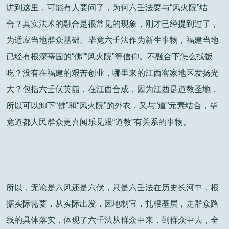
讲到这里，可能有人要问了，为何六壬法要与“风火院”结
合？其实法术的融合是很常见的现象，刚才已经提到过了，
为适应当地群众基础。毕竟六壬法作为新生事物，福建当地
已经有根深蒂固的“佛”“风火院”等信仰。不融合下怎么找饭
吃？没有在福建的艰苦创业，哪里来的江西客家地区发扬光
大？包括六壬伏英舘，在江西合成，因为江西是道教圣地，
所以可以卸下“佛”和“风火院”的外衣，又与“道”元素结合，毕
竟道都人民群众更喜闻乐见跟“道教”有关系的事物。
所以，无论是六风还是六伏，只是六壬法在历史长河中，根
据实际需要，从实际出发，因地制宜，扎根基层，走群众路
线的具体落实，体现了六壬法从群众中来，到群众中去，全