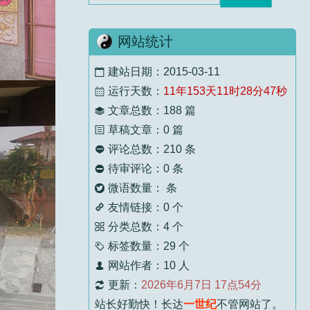
顾九山
5 个月前
标题：
一碗螺蛳粉 断送了你的六壬之缘
网站统计
壬师父还是太委婉慈悲了！下次去湛江拜见
师...
建站日期：2015-03-11

运行天数：
11年153天11时28分49秒

顾九山
5 个月前
文章总数：188 篇

标题：
浅谈六壬法的几种过教方式
草稿文章：0 篇

评论总数：210 条

老师，晚辈顺走，您慈悲。
待审评论：0 条

微语数量： 条

顾九山
5 个月前
友情链接：0 个
标题：
跟我学习书法需要什么条件？

分类总数：4 个

经常看老先生文章，老先生智慧通透，晚辈
标签数量：29 个

受...
网站作者：10 人

更新：
2026年6月7日 17点54分

壬主编
5 个月前
站长好勤快！长达
一世纪
不管网站了。
标题：
过教的意义