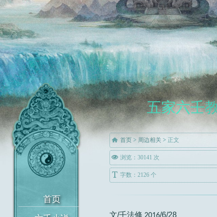
五家六壬

首页
>
周边相关
>
正文

浏览：30141 次

字数：2126 个
文/壬法修
/6/28
2016