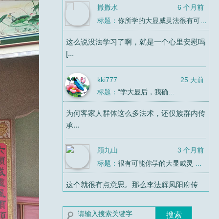
撒撒水
6 个月前
标题：
你所学的大显威灵法很有可能连“法教”都算不上
这么说没法学习了啊，就是一个心里安慰吗
[...
kki777
25 天前
标题：
“学大显后，我确定了自己是同性恋”
为何客家人群体这么多法术，还仅族群内传
承...
顾九山
3 个月前
标题：
很有可能你学的大显威灵 最终学了个寂寞
这个就很有点意思。那么李法辉凤阳府传
法，...