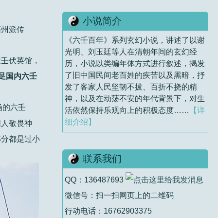
小说简介
高州派传
《六壬百年》系列玄幻小说，讲述了以谢
光明、刘玉廷等人在清朝年间的玄幻经
六壬伏英馆，
历，小说以类编年体方式进行叙述，揭发
了旧中国民间老百姓的疾苦以及黑暗，抒
足国内六壬
发了客家人民坚韧不拔、百折不挠的精
神，以及在动荡不安的年代背景下，对生
场的六壬
活依然保持乐观向上的积极态度……
【详
细介绍】
国人敬畏神
部分都是过小
联系我们
QQ：136487693
微信号：扫一扫网页上的二维码
行动电话：16762903375