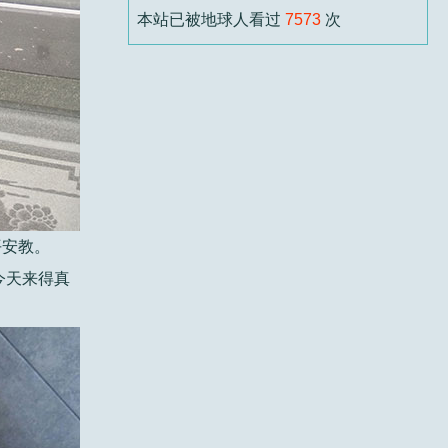
本站已被地球人看过
7573
次
如果你本来就会用，应该可以用。但能用不
代...
阿楠
6 个月前
标题：
有工友在吗？
回复 壬主编：想问问是不是要经常化宝
（烧东西...
平安教。
壬主编
6 个月前
今天来得真
标题：
本末
君论本末，析理透彻，由相生相化而至本初
无...
撒撒水
6 个月前
标题：
六壬伏英舘黄卓正一脉内容简介