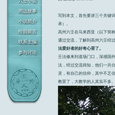
写到本文，首先要讲三个关键
承）。
首页
高州六壬在马来西亚（以下简
通过交流，了解到高州六壬经过
六壬小说
法爱好者的好奇心罢了。
周边故事
壬法修来到道场门口，深感国
小说简介
法，经过交流得知，他们一共
灵，有自己的信仰，其中不乏
给我留言
教罢了，大教学的人其实不多
联系主编
参与讨论