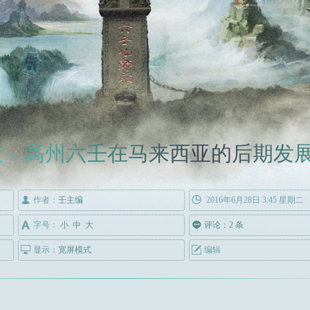
教—高州六壬在马来西亚的后期发

作者：
壬主编

2016年6月28日 3:45 星期二

字号：
小
中
大

评论：2 条

显示：
宽屏模式

编辑