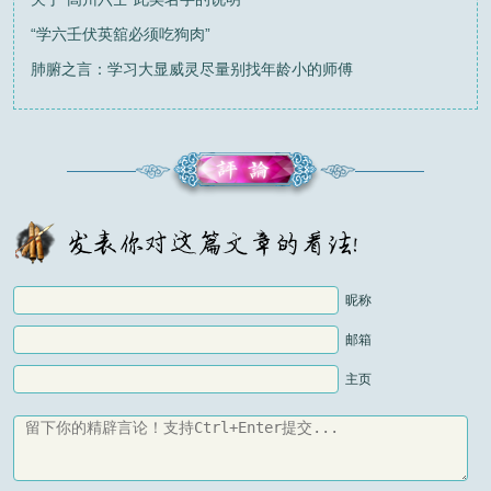
“学六壬伏英舘必须吃狗肉”
肺腑之言：学习大显威灵尽量别找年龄小的师傅
昵称
邮箱
主页