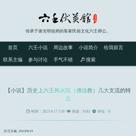
传承于谢光明祖师的客家民俗文化六壬师公。
首页
六壬小说
周边故事
小说简介
给我留言
联系主编
参与讨论
手气不错
搜索
【小说】历史上六壬风火院（佛法教）几大支流的特
点

时间：2023-9-17 5:59

阅读：8183

评论：0
文/壬主编 2023/9/15