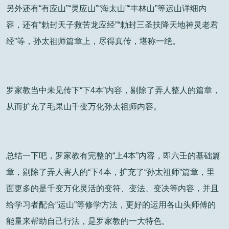
另外还有“有应山”“灵应山”“海太山”“丰林山”等运山详细内
容，还有“勅封天子救苦龙应经”“勅封三圣扶降天地神灵老君
经”等，孙太祖师篇章上，尽得真传，堪称一绝。
罗家教当中未见传下“下4本”内容，剔除了弄人整人的篇章，
从而扩充了毛果山千变万化孙太祖师内容。
总结一下吧，罗家教有完整的“上4本”内容，即六壬的基础篇
章，剔除了弄人害人的“下4本，扩充了“孙太祖师”篇章，里
面更多的是千变万化灵活的变符、变法、变决等内容，并且
给学习者配合“运山”等修学方法，更好的运用各山头师傅的
能量来帮助自己行法，是罗家教的一大特色。