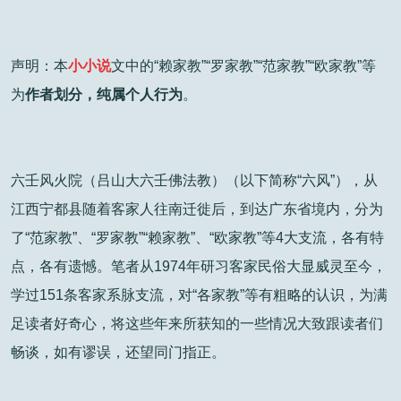
声明：本
小小说
文中的“赖家教”“罗家教”“范家教”“欧家教”等
为
作者划分，纯属个人行为
。
六壬风火院（吕山大六壬佛法教）（以下简称“六风”），从
江西宁都县随着客家人往南迁徙后，到达广东省境内，分为
了“范家教”、“罗家教”“赖家教”、“欧家教”等4大支流，各有特
点，各有遗憾。笔者从1974年研习客家民俗大显威灵至今，
学过151条客家系脉支流，对“各家教”等有粗略的认识，为满
足读者好奇心，将这些年来所获知的一些情况大致跟读者们
畅谈，如有谬误，还望同门指正。