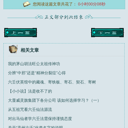
您阅读这篇文章共花了：
0小时00分09秒
相关文章
我的茅山胡法旺公太祖传神功
分辨“中邪”还是“精神分裂症”心得
六壬伏英馆中的藏魂、寄铁板、寄石、契石、寄树
【小小说】法是收不了的
大显威灵旗集团下各分公司 该如何选择学习？（一）
从五祖咒看六壬仙法源流
对出马仙者学六壬法需保持谨慎态度
关于“高州六壬”此类名字的说明