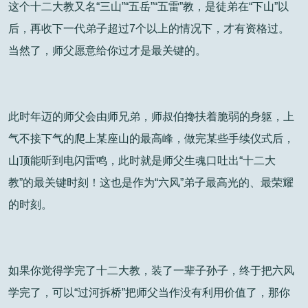
这个十二大教又名“三山”“五岳”“五雷”教，是徒弟在“下山”以
后，再收下一代弟子超过7个以上的情况下，才有资格过。
当然了，师父愿意给你过才是最关键的。
此时年迈的师父会由师兄弟，师叔伯搀扶着脆弱的身躯，上
气不接下气的爬上某座山的最高峰，做完某些手续仪式后，
山顶能听到电闪雷鸣，此时就是师父生魂口吐出“十二大
教”的最关键时刻！这也是作为“六风”弟子最高光的、最荣耀
的时刻。
如果你觉得学完了十二大教，装了一辈子孙子，终于把六风
学完了，可以“过河拆桥”把师父当作没有利用价值了，那你