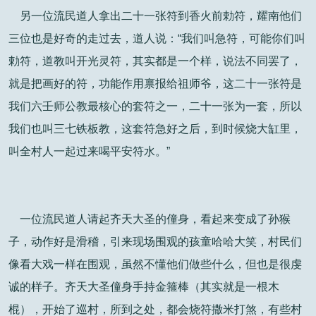
另一位流民道人拿出二十一张符到香火前勅符，耀南他们
三位也是好奇的走过去，道人说：“我们叫急符，可能你们叫
勅符，道教叫开光灵符，其实都是一个样，说法不同罢了，
就是把画好的符，功能作用禀报给祖师爷，这二十一张符是
我们六壬师公教最核心的套符之一，二十一张为一套，所以
我们也叫三七铁板教，这套符急好之后，到时候烧大缸里，
叫全村人一起过来喝平安符水。”
一位流民道人请起齐天大圣的僮身，看起来变成了孙猴
子，动作好是滑稽，引来现场围观的孩童哈哈大笑，村民们
像看大戏一样在围观，虽然不懂他们做些什么，但也是很虔
诚的样子。齐天大圣僮身手持金箍棒（其实就是一根木
棍），开始了巡村，所到之处，都会烧符撒米打煞，有些村