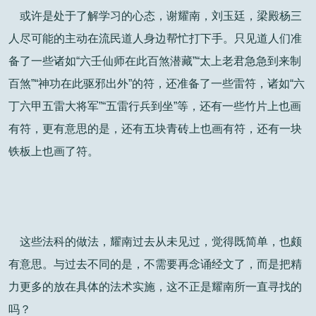
或许是处于了解学习的心态，谢耀南，刘玉廷，梁殿杨三
人尽可能的主动在流民道人身边帮忙打下手。只见道人们准
备了一些诸如“六壬仙师在此百煞潜藏”“太上老君急急到来制
百煞”“神功在此驱邪出外”的符，还准备了一些雷符，诸如“六
丁六甲五雷大将军”“五雷行兵到坐”等，还有一些竹片上也画
有符，更有意思的是，还有五块青砖上也画有符，还有一块
铁板上也画了符。
这些法科的做法，耀南过去从未见过，觉得既简单，也颇
有意思。与过去不同的是，不需要再念诵经文了，而是把精
力更多的放在具体的法术实施，这不正是耀南所一直寻找的
吗？