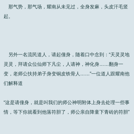
那气势，那气场，耀南从未见过，全身发麻，头皮汗毛竖
起。
另外一名流民道人，请起僮身，随着口中念到：“天灵灵地
灵灵，拜请众位仙师下凡尘，人请神，神化身……翻身一
变，老师公扶持弟子身变铜皮铁骨人……”一位道人跟耀南他
们解释道
“这是请僮身，就是叫我们的师公神明附体上身去处理一些事
情，等下你就看到他落符胆了，师公亲自降童下青砖的符胆”