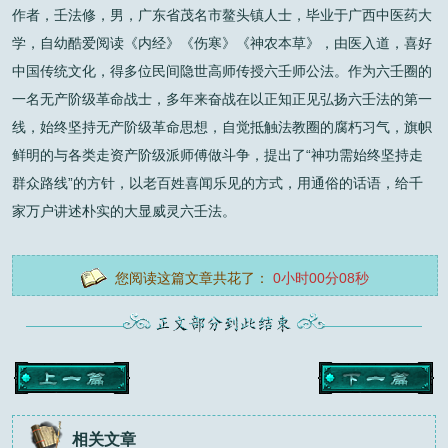
作者，壬法修，男，广东省茂名市鳌头镇人士，毕业于广西中医药大
学，自幼酷爱阅读《内经》《伤寒》《神农本草》，由医入道，喜好
中国传统文化，得多位民间隐世高师传授六壬师公法。作为六壬圈的
一名无产阶级革命战士，多年来奋战在以正知正见弘扬六壬法的第一
线，始终坚持无产阶级革命思想，自觉抵触法教圈的腐朽习气，旗帜
鲜明的与各类走资产阶级派师傅做斗争，提出了“神功需始终坚持走
群众路线”的方针，以老百姓喜闻乐见的方式，用通俗的话语，给千
家万户讲述朴实的大显威灵六壬法。
您阅读这篇文章共花了：
0小时00分09秒
相关文章