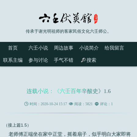
传承于谢光明祖师的客家民俗文化六壬师公。
首页
六壬小说
周边故事
小说简介
给我留言
联系主编
参与讨论
手气不错
搜索
连载小说：《六壬百年辛酸史》1.6

时间：2020-10-24 15:17

阅读：5821

评论：1
（接上篇1.5）
老师傅正端坐在家中正堂，摇着扇子，似乎明白大家即将