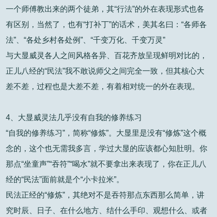
一个师傅教出来的两个徒弟，其“行法”的外在表现形式也各
有区别，当然了，也有“打补丁”的话术，美其名曰：“各师各
法”、“各处乡村各处例”、“千变万化、千变万灵”
与大显威灵各人之间风格各异、百花齐放呈现鲜明对比的，
正儿八经的“民法”我不敢说师父之间完全一致，但其核心大
差不差，过程也是大差不差，有着相对统一的外在表现。
4、大显威灵法几乎没有自我的修养练习
“自我的修养练习”，简称“修炼”。大显里是没有“修炼”这个概
念的，这个也无需我多言，学过大显的应该都心知肚明。你
那点“坐童声”“吞符”“喝水”就不要拿出来表现了，你在正儿八
经的“民法”面前就是个“小卡拉米”。
民法正经的“修炼”，其绝对不是吞符那点东西那么简单，讲
究时辰、日子、在什么地方、结什么手印、观想什么、或者