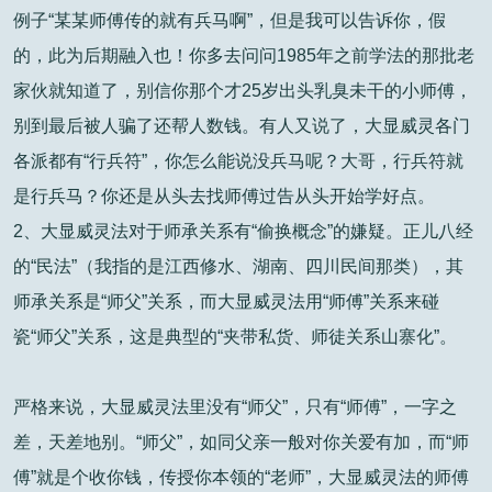
例子“某某师傅传的就有兵马啊”，但是我可以告诉你，假
的，此为后期融入也！你多去问问1985年之前学法的那批老
家伙就知道了，别信你那个才25岁出头乳臭未干的小师傅，
别到最后被人骗了还帮人数钱。有人又说了，大显威灵各门
各派都有“行兵符”，你怎么能说没兵马呢？大哥，行兵符就
是行兵马？你还是从头去找师傅过告从头开始学好点。
2、大显威灵法对于师承关系有“偷换概念”的嫌疑。正儿八经
的“民法”（我指的是江西修水、湖南、四川民间那类），其
师承关系是“师父”关系，而大显威灵法用“师傅”关系来碰
瓷“师父”关系，这是典型的“夹带私货、师徒关系山寨化”。
严格来说，大显威灵法里没有“师父”，只有“师傅”，一字之
差，天差地别。“师父”，如同父亲一般对你关爱有加，而“师
傅”就是个收你钱，传授你本领的“老师”，大显威灵法的师傅