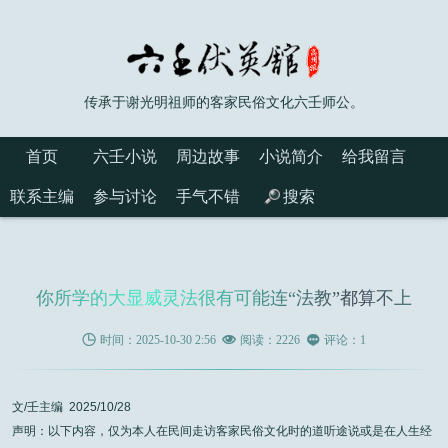
传承于谢光明祖师的客家民俗文化六壬师公。
首页
六壬小说
周边故事
小说简介
给我留言
联系主编
参与讨论
手气不错
搜索
你所学的大显威灵法很有可能连“法教”都算不上

时间：2025-10-30 2:56

阅读：2226

评论：1
文/壬主编 2025/10/28
声明：以下内容，仅为本人在民间走访客家民俗文化时的道听途说或是在人生经