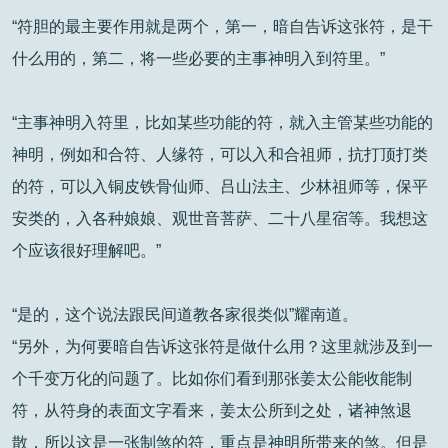
“符胆的最主要作用就是两个，第一，暗自告诉这张符，是干
什么用的，第二，将一些必要的主事神明入到符里。”
“主事神明入符里，比如某些功能的符，就入主管某些功能的
神明，例如和合符、人缘符，可以入和合祖师，抗打顶打类
的符，可以入铜皮铁骨仙师、吕山法主、少林祖师等，保平
安类的，入各种娘娘、观世音菩萨、二十八星宿等。我想这
个应该很好理解吧。”
“是的，这个说法跟民间道教各家很类似”耀南道。
“另外，为何要暗自告诉这张符是做什么用？这里就涉及到一
个千变万化的问题了。比如你们看到那张姜太公能收能制
符，从符身的表面文字看来，姜太公所到之处，诸神煞退
散，所以这是一张制煞的符，重点是神明所带来的煞。但是