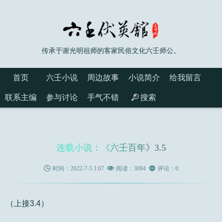
传承于谢光明祖师的客家民俗文化六壬师公。
首页
六壬小说
周边故事
小说简介
给我留言
联系主编
参与讨论
手气不错
搜索
连载小说：《六壬百年》3.5

时间：2022-7-5 1:07

阅读：3094

评论：0
（上接3.4）