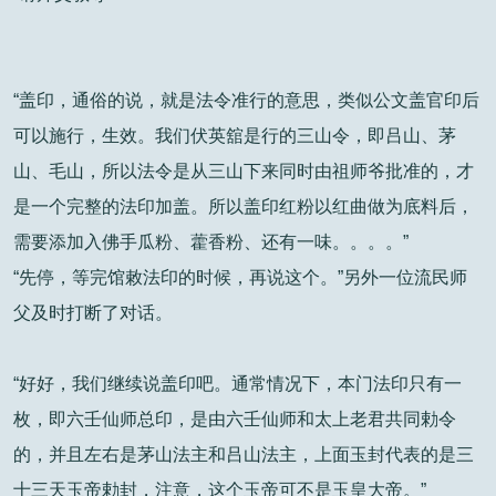
“盖印，通俗的说，就是法令准行的意思，类似公文盖官印后
可以施行，生效。我们伏英舘是行的三山令，即吕山、茅
山、毛山，所以法令是从三山下来同时由祖师爷批准的，才
是一个完整的法印加盖。所以盖印红粉以红曲做为底料后，
需要添加入佛手瓜粉、藿香粉、还有一味。。。。”
“先停，等完馆敕法印的时候，再说这个。”另外一位流民师
父及时打断了对话。
“好好，我们继续说盖印吧。通常情况下，本门法印只有一
枚，即六壬仙师总印，是由六壬仙师和太上老君共同勅令
的，并且左右是茅山法主和吕山法主，上面玉封代表的是三
十三天玉帝勅封，注意，这个玉帝可不是玉皇大帝。”