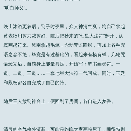
“明白师父”。
晚上沐浴更衣后，到子时夜里，众人神清气爽，均自己拿起
黄表纸用剪刀裁剪好。随后把抄来的“七星大法符”翻开，认
真画起符来。耀南拿起毛笔，念动咒语跺脚，再加上各种咒
语念念不绝，毕竟是有过基础的，看起来有模有样，几轮咒
语念完后，自感身上能量具足，开始写下笔书画灵符。一
道、二道、三道……一套七星大法符一气呵成。同时，玉廷
和殿杨都各自完成了自己的符。
随后三人放到神台上，便回到了房间，各自进入梦香。
清晨的空气格外清新，可能是昨晚大家画符累了，睡得特别