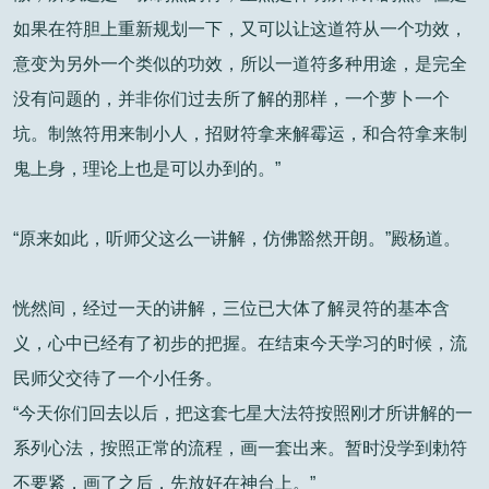
如果在符胆上重新规划一下，又可以让这道符从一个功效，
意变为另外一个类似的功效，所以一道符多种用途，是完全
没有问题的，并非你们过去所了解的那样，一个萝卜一个
坑。制煞符用来制小人，招财符拿来解霉运，和合符拿来制
鬼上身，理论上也是可以办到的。”
“原来如此，听师父这么一讲解，仿佛豁然开朗。”殿杨道。
恍然间，经过一天的讲解，三位已大体了解灵符的基本含
义，心中已经有了初步的把握。在结束今天学习的时候，流
民师父交待了一个小任务。
“今天你们回去以后，把这套七星大法符按照刚才所讲解的一
系列心法，按照正常的流程，画一套出来。暂时没学到勅符
不要紧，画了之后，先放好在神台上。”