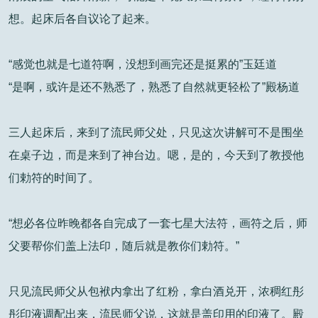
想。起床后各自议论了起来。
“感觉也就是七道符啊，没想到画完还是挺累的”玉廷道
“是啊，或许是还不熟悉了，熟悉了自然就更轻松了”殿杨道
三人起床后，来到了流民师父处，只见这次讲解可不是围坐
在桌子边，而是来到了神台边。嗯，是的，今天到了教授他
们勅符的时间了。
“想必各位昨晚都各自完成了一套七星大法符，画符之后，师
父要帮你们盖上法印，随后就是教你们勅符。”
只见流民师父从包袱内拿出了红粉，拿白酒兑开，浓稠红彤
彤印液调配出来，流民师父说，这就是盖印用的印液了。殿